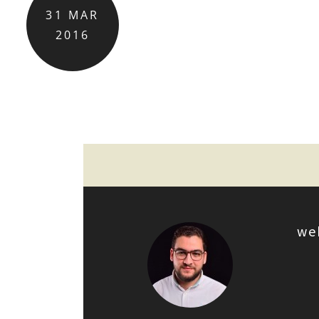
31
MAR
2016
we