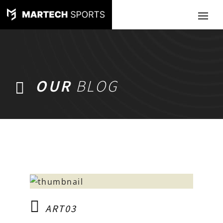
OUR
BLOG
ART03