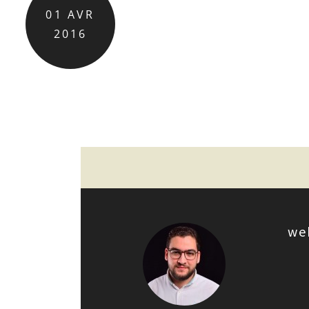
01
AVR
2016
we