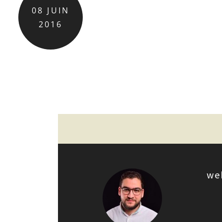
08
JUIN
2016
we