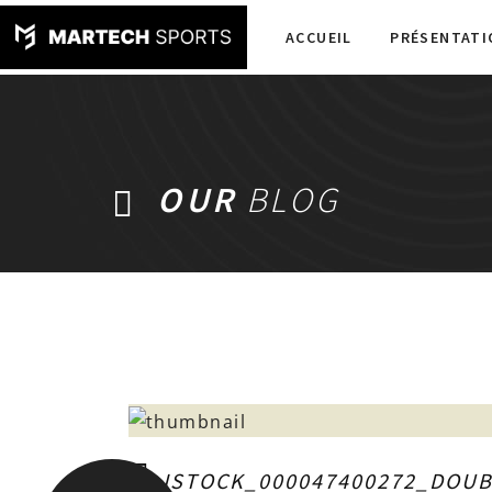
ACCUEIL
PRÉSENTATI
OUR
BLOG
ISTOCK_000047400272_DOUB