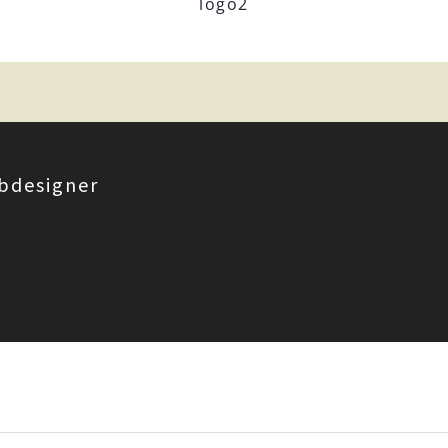
logo2
bdesigner